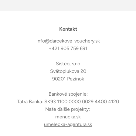
Kontakt
info@darcekove-vouchery.sk
+421 905 759 691
Sisteo, s.r.o
Svätoplukova 20
90201 Pezinok
Bankové spojenie:
Tatra Banka: SK93 1100 0000 0029 4400 4120
Naše ďalšie projekty:
menucka.sk
umelecka-agentura.sk