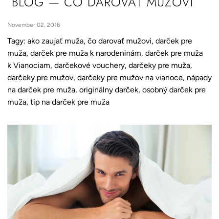
BLOG
— ČO DAROVAŤ MUŽOVI
November 02, 2016
Tagy:
ako zaujať muža
,
čo darovať mužovi
,
darček pre
muža
,
darček pre muža k narodeninám
,
darček pre muža
k Vianociam
,
darčekové vouchery
,
darčeky pre muža
,
darčeky pre mužov
,
darčeky pre mužov na vianoce
,
nápady
na darček pre muža
,
originálny darček
,
osobný darček pre
muža
,
tip na darček pre muža