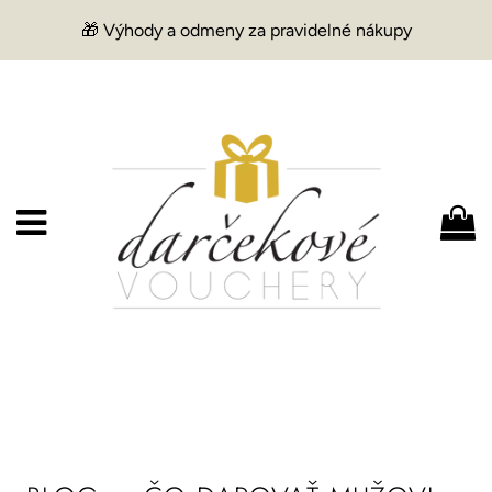
🎁 Výhody a odmeny za pravidelné nákupy
Menu
K