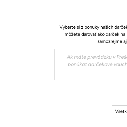
Vyberte si z ponuky našich darče
môžete darovať ako darček na r
samozrejme aj 
Ak máte prevádzku v
Preš
ponúkať darčekové vouche