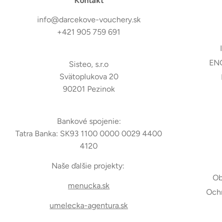
Kontakt
info@darcekove-vouchery.sk
+421 905 759 691
ENG
Sisteo, s.r.o
Svätoplukova 20
90201 Pezinok
Bankové spojenie:
Tatra Banka: SK93 1100 0000 0029 4400
4120
Naše ďalšie projekty:
Ob
menucka.sk
Ochr
umelecka-agentura.sk