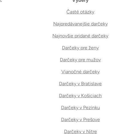
:
Výbery
Časté otázky
Najpredávanejšie darčeky
Najnovšie pridané darčeky
Darčeky pre ženy
Darčeky pre mužov
Vianočné darčeky
Darčeky v Bratislave
Darčeky v Košiciach
Darčeky v Pezinku
Darčeky v Prešove
Darčeky v Nitre