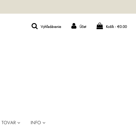
Vyhľadávanie
Účet
Košík -
€0.00
TOVAR
INFO