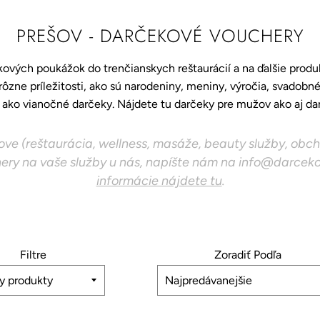
PREŠOV - DARČEKOVÉ VOUCHERY
kových poukážok do trenčianskych reštaurácií a na ďalšie produk
ôzne príležitosti, ako sú narodeniny, meniny, výročia, svadobné
ako vianočné darčeky. Nájdete tu darčeky pre mužov ako aj da
ove (reštaurácia, wellness, masáže, beauty služby, obchod,
ry na vaše služby u nás, napíšte nám na info@darcek
informácie nájdete tu
.
Filtre
Zoradiť Podľa