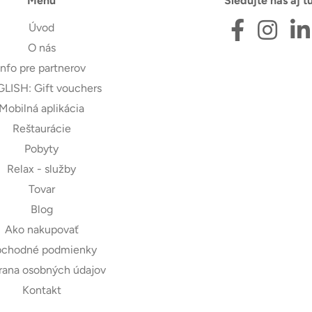
Menu
Sledujte nás aj tu
Úvod
O nás
Info pre partnerov
LISH: Gift vouchers
Mobilná aplikácia
Reštaurácie
Pobyty
Relax - služby
Tovar
Blog
Ako nakupovať
chodné podmienky
ana osobných údajov
Kontakt