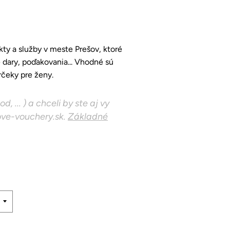
ty a služby v meste Prešov, ktoré
 dary, poďakovania... Vhodné sú
rčeky pre ženy.
 ... ) a chceli by ste aj vy
ove-vouchery.sk.
Základné