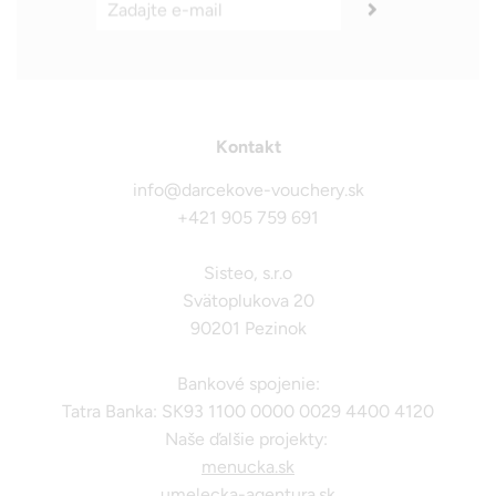
Kontakt
info@darcekove-vouchery.sk
+421 905 759 691
Sisteo, s.r.o
Svätoplukova 20
90201 Pezinok
Bankové spojenie:
Tatra Banka: SK93 1100 0000 0029 4400 4120
Naše ďalšie projekty:
menucka.sk
umelecka-agentura.sk