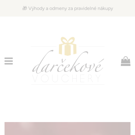
🎁 Výhody a odmeny za pravidelné nákupy
Menu
K