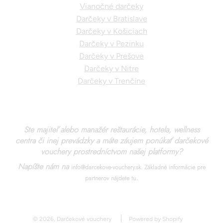
Vianočné darčeky
Darčeky v Bratislave
Darčeky v Košiciach
Darčeky v Pezinku
Darčeky v Prešove
Darčeky v Nitre
Darčeky v Trenčíne
Ste majiteľ alebo manažér reštaurácie, hotela, wellness
centra či inej prevádzky a máte záujem ponúkať darčekové
vouchery prostredníctvom našej platformy?
Napíšte nám na
info@darcekove-vouchery.sk.
Základné informácie pre
.
partnerov nájdete tu
© 2026, Darčekové vouchery
Powered by Shopify