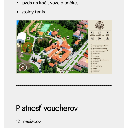
jazda na koči, voze a bričke
,
stolný tenis.
________________________________________________
___
Platnosť voucherov
12 mesiacov