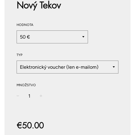
Nový Tekov
HODNOTA
TYP
MNOŽSTVO
−
+
Normálna
cena
€50.00