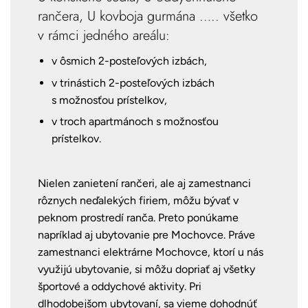
rančera, U kovboja gurmána ….. všetko
v rámci jedného areálu:
v ôsmich 2-posteľových izbách,
v trinástich 2-posteľových izbách
s možnosťou prístelkov,
v troch apartmánoch s možnosťou
prístelkov.
Nielen zanietení rančeri, ale aj zamestnanci
rôznych neďalekých firiem, môžu bývať v
peknom prostredí ranča. Preto ponúkame
napríklad aj ubytovanie pre Mochovce. Práve
zamestnanci elektrárne Mochovce, ktorí u nás
využijú ubytovanie, si môžu dopriať aj všetky
športové a oddychové aktivity. Pri
dlhodobejšom ubytovaní, sa vieme dohodnúť