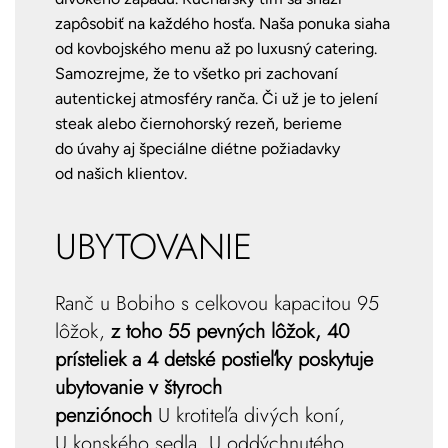
zapôsobiť na každého hosťa. Naša ponuka siaha
od kovbojského menu až po luxusný catering.
Samozrejme, že to všetko pri zachovaní
autentickej atmosféry ranča. Či už je to jelení
steak alebo čiernohorský rezeň, berieme
do úvahy aj špeciálne diétne požiadavky
od našich klientov.
UBYTOVANIE
Ranč u Bobiho s celkovou kapacitou 95
lôžok,
z toho 55 pevných lôžok, 40
prísteliek a 4 detské postieľky poskytuje
ubytovanie v štyroch
penziónoch
U krotiteľa divých koní,
U konského sedla, U oddýchnutého