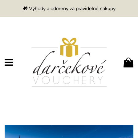
🎁 Výhody a odmeny za pravidelné nákupy
Menu
K