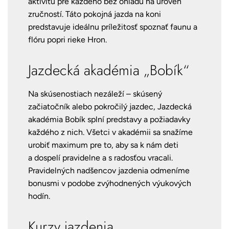
aktivitu pre každého bez ohľadu na úroveň
zručností. Táto pokojná jazda na koni
predstavuje ideálnu príležitosť spoznať faunu a
flóru popri rieke Hron.
Jazdecká akadémia „Bobík“
Na skúsenostiach nezáleží – skúsený
začiatočník alebo pokročilý jazdec, Jazdecká
akadémia Bobík splní predstavy a požiadavky
každého z nich. Všetci v akadémii sa snažíme
urobiť maximum pre to, aby sa k nám deti
a dospelí pravidelne a s radosťou vracali.
Pravidelných nadšencov jazdenia odmeníme
bonusmi v podobe zvýhodnených výukových
hodín.
Kurzy jazdenia