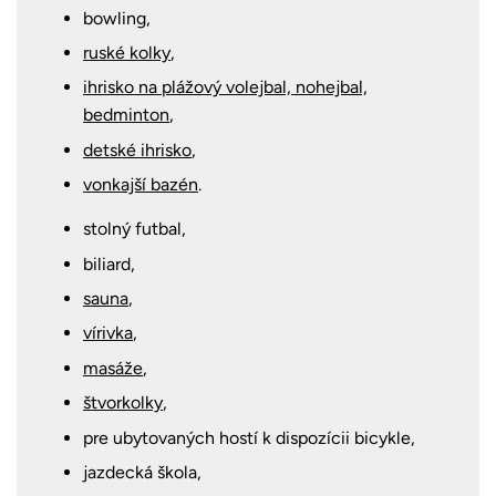
bowling,
ruské kolky
,
ihrisko na plážový volejbal, nohejbal,
bedminton
,
detské ihrisko
,
vonkajší bazén
.
stolný futbal,
biliard,
sauna
,
vírivka
,
masáže
,
štvorkolky
,
pre ubytovaných hostí k dispozícii bicykle,
jazdecká škola,