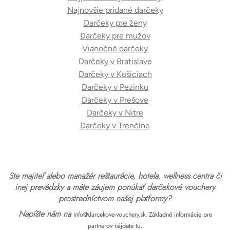
Najnovšie pridané darčeky
Darčeky pre ženy
Darčeky pre mužov
Vianočné darčeky
Darčeky v Bratislave
Darčeky v Košiciach
Darčeky v Pezinku
Darčeky v Prešove
Darčeky v Nitre
Darčeky v Trenčíne
Ste majiteľ alebo manažér reštaurácie, hotela, wellness centra či
inej prevádzky a máte záujem ponúkať darčekové vouchery
prostredníctvom našej platformy?
Napíšte nám na
info@darcekove-vouchery.sk.
Základné informácie pre
.
partnerov nájdete tu