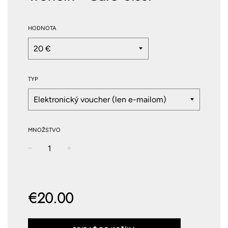
HODNOTA
TYP
MNOŽSTVO
−
+
Normálna
cena
€20.00