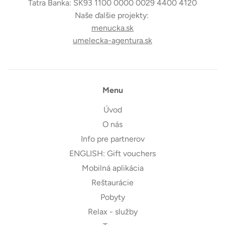
Tatra Banka: SK93 1100 0000 0029 4400 4120
Naše ďalšie projekty:
menucka.sk
umelecka-agentura.sk
Menu
Úvod
O nás
Info pre partnerov
ENGLISH: Gift vouchers
Mobilná aplikácia
Reštaurácie
Pobyty
Relax - služby