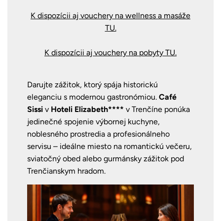
K dispozícii aj vouchery na wellness a masáže
TU.
K dispozícii aj vouchery na pobyty TU.
Darujte zážitok, ktorý spája historickú
eleganciu s modernou gastronómiou.
Café
Sissi
v
Hoteli Elizabeth****
v Trenčíne ponúka
jedinečné spojenie výbornej kuchyne,
noblesného prostredia a profesionálneho
servisu – ideálne miesto na romantickú večeru,
sviatočný obed alebo gurmánsky zážitok pod
Trenčianskym hradom.