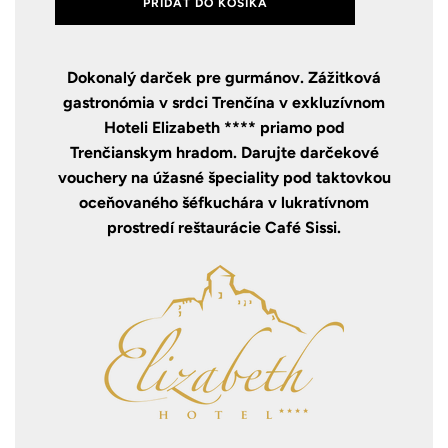
PRIDAŤ DO KOŠÍKA
Dokonalý darček pre gurmánov. Zážitková
gastronómia v srdci Trenčína v exkluzívnom
Hoteli Elizabeth **** priamo pod
Trenčianskym hradom. Darujte darčekové
vouchery na úžasné špeciality pod taktovkou
oceňovaného šéfkuchára v lukratívnom
prostredí reštaurácie Café Sissi.