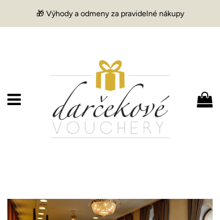
🎁 Výhody a odmeny za pravidelné nákupy
Menu
K