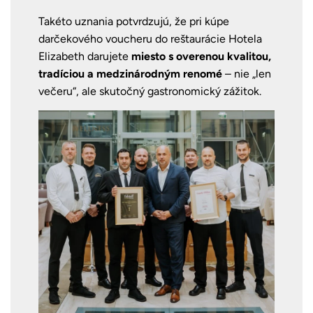
Takéto uznania potvrdzujú, že pri kúpe
darčekového voucheru do reštaurácie Hotela
Elizabeth darujete
miesto s overenou kvalitou,
tradíciou a medzinárodným renomé
– nie „len
večeru“, ale skutočný gastronomický zážitok.