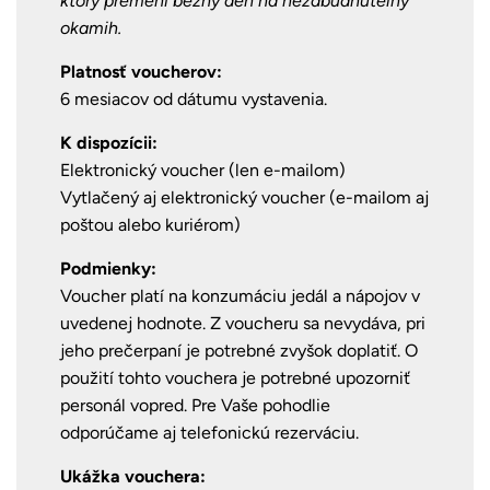
ktorý premení bežný deň na nezabudnuteľný
okamih.
Platnosť voucherov:
6 mesiacov od dátumu vystavenia.
K dispozícii:
Elektronický voucher (len e-mailom)
Vytlačený aj elektronický voucher (e-mailom aj
poštou alebo kuriérom)
Podmienky:
Voucher platí na konzumáciu jedál a nápojov v
uvedenej hodnote. Z voucheru sa nevydáva, pri
jeho prečerpaní je potrebné zvyšok doplatiť.
O
použití tohto vouchera je potrebné upozorniť
personál vopred. Pre Vaše pohodlie
odporúčame aj telefonickú rezerváciu.
Ukážka vouchera: