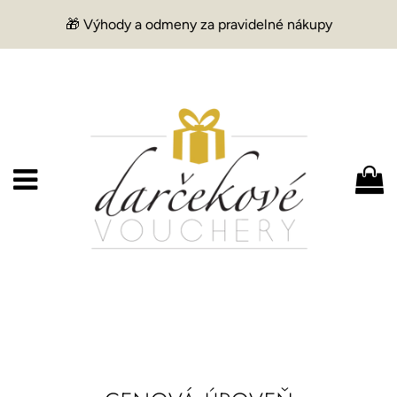
🎁 Výhody a odmeny za pravidelné nákupy
Menu
K