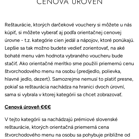
CENOVÁ ÚROVEŇ
Reštaurácie, ktorých darčekové vouchery si môžete u nás
kúpiť, si môžete vyberať aj podľa orientačnej cenovej
úrovne - t.z. kategórie cien jedál a nápojov, ktoré ponúkajú.
Lepšie sa tak možno budete vedieť zorientovať, na aké
bohaté menu vám hodnota vybraného voucheru bude
stačiť. Ako orientačné merítko sme použili priemernú cenu
štvorchodového menu na osobu (predjedlo, polievka,
hlavné jedlo, dezert). Samozrejme nemusí to platiť presne,
pokiaľ sa reštaurácia nachádza na hranici dvoch úrovní,
sama si vybrala v ktorej kategórii sa chcet zobrazovať.
Cenová úroveň €€€
V tejto kategórii sa nachádzajú prémiové slovenské
reštaurácie, ktorých orientačná priemerná cena
štvorchodového menu na osobu sa pohybuje približne od