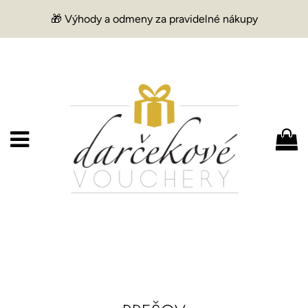
🎁 Výhody a odmeny za pravidelné nákupy
Menu
K