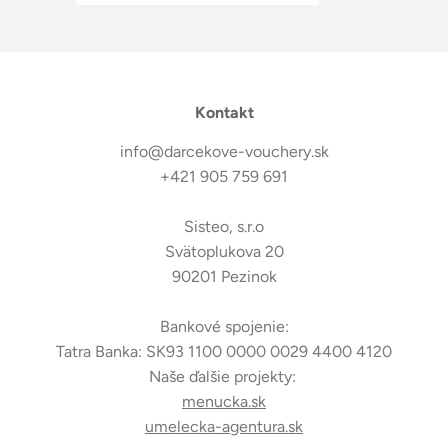
Kontakt
info@darcekove-vouchery.sk
+421 905 759 691
Sisteo, s.r.o
Svätoplukova 20
90201 Pezinok
Bankové spojenie:
Tatra Banka: SK93 1100 0000 0029 4400 4120
Naše ďalšie projekty:
menucka.sk
umelecka-agentura.sk