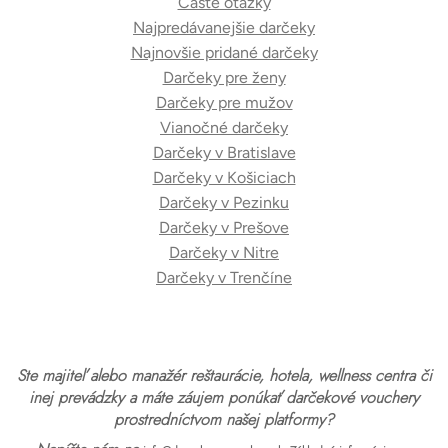
Časté otázky
Najpredávanejšie darčeky
Najnovšie pridané darčeky
Darčeky pre ženy
Darčeky pre mužov
Vianočné darčeky
Darčeky v Bratislave
Darčeky v Košiciach
Darčeky v Pezinku
Darčeky v Prešove
Darčeky v Nitre
Darčeky v Trenčíne
Ste majiteľ alebo manažér reštaurácie, hotela, wellness centra či
inej prevádzky a máte záujem ponúkať darčekové vouchery
prostredníctvom našej platformy?