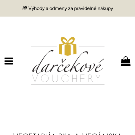
🎁 Výhody a odmeny za pravidelné nákupy
Menu
K