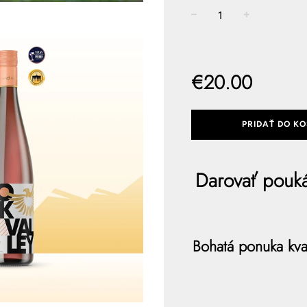
−
+
Normálna
cena
€20.00
PRIDAŤ DO KO
Darovať pouk
Bohatá ponuka kval