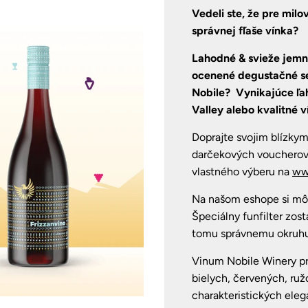
Vedeli ste, že pre milo
správnej fľaše vínka?
Lahodné & svieže jemne
ocenené degustačné s
Nobile?
Vynikajúce ľa
Valley alebo kvalitné
Doprajte svojim blízky
darčekových voucherov
vlastného výberu na
ww
Na našom eshope si môže
Špeciálny funfilter zos
tomu správnemu okruhu
Vinum Nobile Winery pr
bielych, červených, ruž
charakteristických eleg