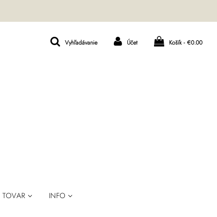
Vyhľadávanie
Účet
Košík -
€0.00
TOVAR
INFO