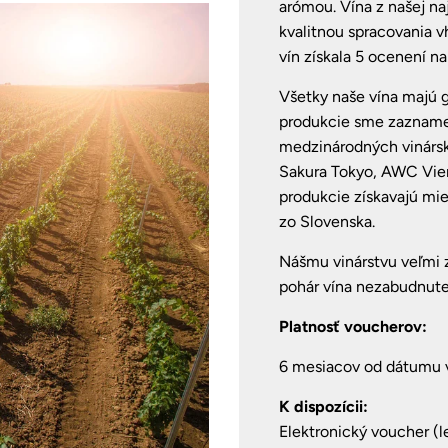
arómou. Vína z našej na
kvalitnou spracovania 
vín získala 5 ocenení n
Všetky naše vína majú 
produkcie sme zaznamen
medzinárodných vinársk
Sakura Tokyo, AWC Vien
produkcie získavajú mi
zo Slovenska.
Nášmu vinárstvu veľmi z
pohár vína nezabudnute
Platnosť voucherov:
6 mesiacov od dátumu 
K dispozícii:
Elektronický voucher (