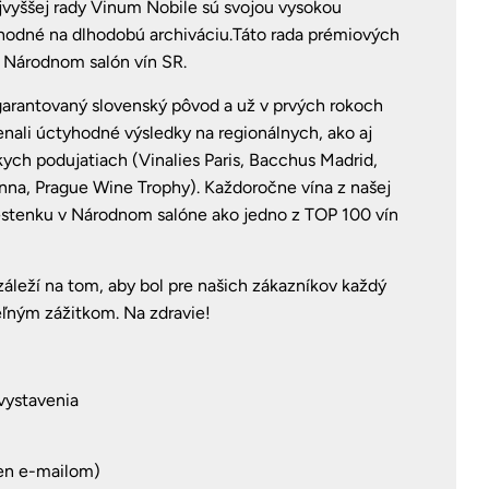
jvyššej rady Vinum Nobile sú svojou vysokou
vhodné na dlhodobú archiváciu.Táto rada prémiových
a Národnom salón vín SR.
garantovaný slovenský pôvod a už v prvých rokoch
ali úctyhodné výsledky na regionálnych, ako aj
ych podujatiach (Vinalies Paris, Bacchus Madrid,
na, Prague Wine Trophy). Každoročne vína z našej
estenku v Národnom salóne ako jedno z TOP 100 vín
áleží na tom, aby bol pre našich zákazníkov každý
ľným zážitkom. Na zdravie!
vystavenia
len e-mailom)