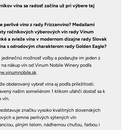
vníkov vína sa radosť začína už pri výbere tej
 perlivé víno z rady Frizzanvino? Medailami
ety ročníkových výberových vín rady Vinum
hké a svieže vína v modernom dizajne rady Slovak
 vína s odrodovým charakterom rady Golden Eagle?
m jedinečnú možnosť voľby a podarujte im jeden z
 na nákup vín od Vinum Nobile Winery podľa
w.vinumnobile.sk
.
 obdarovaný vybrať vína aj podľa príležitosti.
tavený našim someliérom 1 klikom uľahčí dostať sa k
 vín.
edstavuje značku vysoko kvalitných slovenských
ových a jemne perlivých sýtených vín
anciou, plným telom, nádhernou chuťou, farbou i