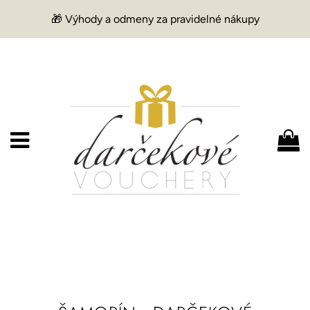
🎁 Výhody a odmeny za pravidelné nákupy
Menu
K