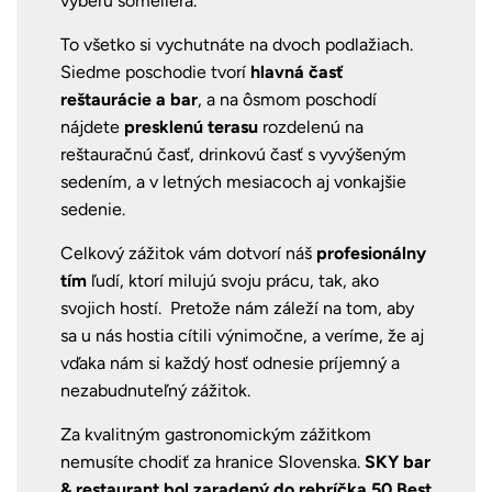
výberu someliéra.
To všetko si vychutnáte na dvoch podlažiach.
Siedme poschodie tvorí
hlavná časť
reštaurácie a bar
, a na ôsmom poschodí
nájdete
presklenú terasu
rozdelenú na
reštauračnú časť, drinkovú časť s vyvýšeným
sedením, a v letných mesiacoch aj vonkajšie
sedenie.
Celkový zážitok vám dotvorí náš
profesionálny
tím
ľudí, ktorí milujú svoju prácu, tak, ako
svojich hostí. Pretože nám záleží na tom, aby
sa u nás hostia cítili výnimočne, a veríme, že aj
vďaka nám si každý hosť odnesie príjemný a
nezabudnuteľný zážitok.
Za kvalitným gastronomickým zážitkom
nemusíte chodiť za hranice Slovenska.
SKY bar
& restaurant bol zaradený do rebríčka 50 Best