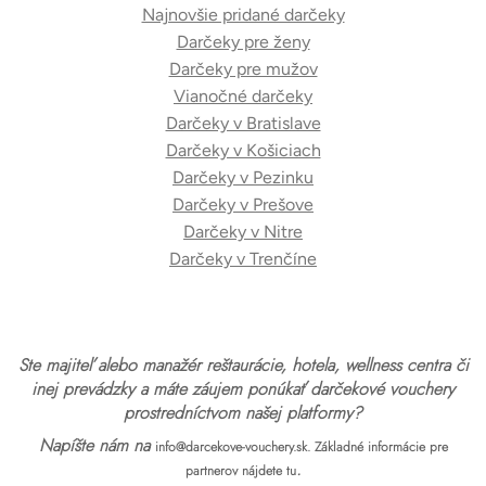
Najnovšie pridané darčeky
Darčeky pre ženy
Darčeky pre mužov
Vianočné darčeky
Darčeky v Bratislave
Darčeky v Košiciach
Darčeky v Pezinku
Darčeky v Prešove
Darčeky v Nitre
Darčeky v Trenčíne
Ste majiteľ alebo manažér reštaurácie, hotela, wellness centra či
inej prevádzky a máte záujem ponúkať darčekové vouchery
prostredníctvom našej platformy?
Napíšte nám na
info@darcekove-vouchery.sk.
Základné informácie pre
.
partnerov nájdete tu