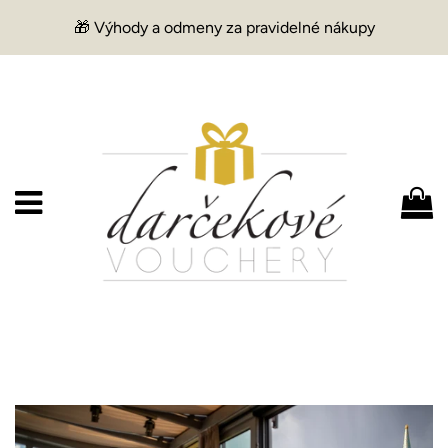
🎁 Výhody a odmeny za pravidelné nákupy
Menu
K