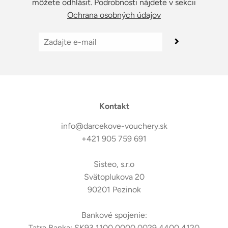
môžete odhlásiť. Podrobnosti nájdete v sekcii
Ochrana osobných údajov
Kontakt
info@darcekove-vouchery.sk
+421 905 759 691
Sisteo, s.r.o
Svätoplukova 20
90201 Pezinok
Bankové spojenie:
Tatra Banka: SK93 1100 0000 0029 4400 4120