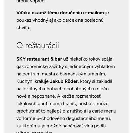
urobiť vopred.
Vďaka okamžitému doručeniu e-mailom
je
poukaz vhodný aj ako darček na poslednú
chvíľu.
O reštaurácii
SKY restaurant & bar
už niekoľko rokov spája
gastronomické zážitky s jedinečným výhľadom
na centrum mesta a barmanským umením.
Kuchyni kraľuje
Jakub Röder
, ktorý si zakladá
na lokálnych chutiach obohatených o niečo
nové a nepoznané. A keďže rozmanitosť
lokálnych chutí nemá hraníc, hostia si môžu
prechutnať to najlepšie z nášho á la carte menu
vo forme 6-chodového degustačného menu,
ku ktorému je možné napárovať vína podľa