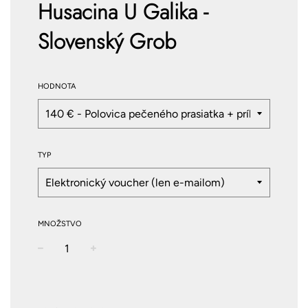
Husacina U Galika -
Slovenský Grob
HODNOTA
TYP
MNOŽSTVO
−
+
Normálna
cena