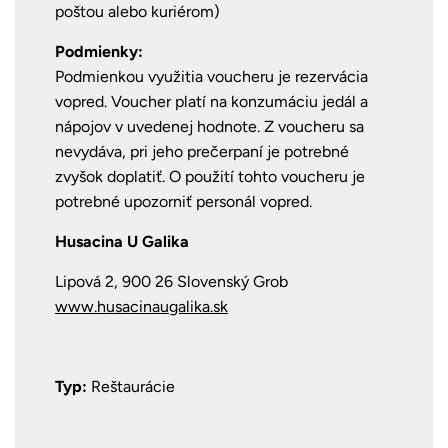
poštou alebo kuriérom)
Podmienky:
Podmienkou využitia voucheru je rezervácia
vopred.
Voucher platí na konzumáciu jedál a
nápojov v uvedenej hodnote. Z voucheru sa
nevydáva, pri jeho prečerpaní je potrebné
zvyšok doplatiť.
O použití tohto voucheru je
potrebné upozorniť personál vopred.
Husacina U Galika
Lipová 2, 900 26 Slovenský Grob
www.husacinaugalika.sk
Typ:
Reštaurácie