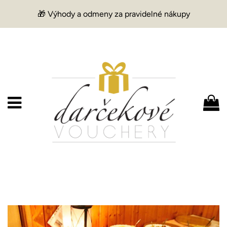
🎁 Výhody a odmeny za pravidelné nákupy
Menu
K