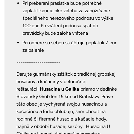
Pri preberaní prasiatka bude potrebné
zaplatiť kauciu ako zálohu za zapožičanie
špeciálneho nerezového podnosu vo výške
100 eur. Po vrátení podnosu späť do
prevádzky bude záloha vrátená
Pri odbere so sebou sa účtuje poplatok 7 eur
za balenie
---------------------
Darujte gurmánsky zážitok z tradičnej grobskej
husaciny a kačaciny v celoročnej
reštaurácii
Husacina u Galika
priamo v dedinke
Slovenský Grob len 15 km od Bratislavy. Práve
táto obec je vychýrená svojou husacinou a
kačacinou a ľudia obľubujú, sem chodiť na
rodinné či firemné husacie a kačacie hody,
najmä v období husacej sezóny. Husacina U
Galika na Lipovej ulici ponúka husacie a