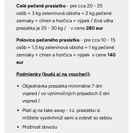
Celé pečené prasiatko
- pre cca 20 - 25
osôb + 3 kg zeleninová obloha + 2 kg pečené
zemiaky + chren a horčica + výpek / živá váha
prasiatka je 25 - 30 kg / v cene
280 eur
Polovica pečeného prasiatka
- pre cca 10 - 15
osôb + 1,5 kg zeleninová obloha + 1 kg pečené
zemiaky + chren a horčica + výpek v cene
140
eur
Podmienky (budú aj na voucheri):
Objednávka prasiatka minimálne 7 dní
vopred / vo výnimočných prípadoch 2 dni
vopred /
Platí aj na take away - t.z. prasiatko si
môžete vyzdvihnúť sami a zobrať so sebou
Možnosť dovozu