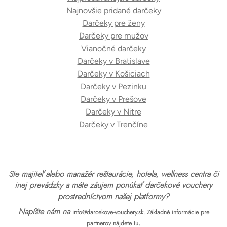
Najnovšie pridané darčeky
Darčeky pre ženy
Darčeky pre mužov
Vianočné darčeky
Darčeky v Bratislave
Darčeky v Košiciach
Darčeky v Pezinku
Darčeky v Prešove
Darčeky v Nitre
Darčeky v Trenčíne
Ste majiteľ alebo manažér reštaurácie, hotela, wellness centra či
inej prevádzky a máte záujem ponúkať darčekové vouchery
prostredníctvom našej platformy?
Napíšte nám na
info@darcekove-vouchery.sk.
Základné informácie pre
.
partnerov nájdete tu