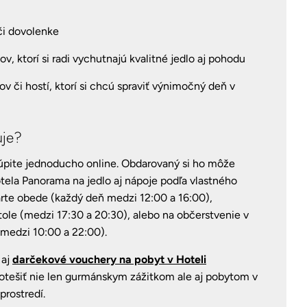
 či dovolenke
ov, ktorí si radi vychutnajú kvalitné jedlo aj pohodu
ov či hostí, ktorí si chcú spraviť výnimočný deň v
uje?
pite jednoducho online. Obdarovaný si ho môže
Hotela Panorama na jedlo aj nápoje podľa vlastného
 carte obede (každý deň medzi 12:00 a 16:00),
le (medzi 17:30 a 20:30), alebo na občerstvenie v
medzi 10:00 a 22:00).
 aj
darčekové vouchery na pobyt v Hoteli
potešiť nie len gurmánskym zážitkom ale aj pobytom v
prostredí.