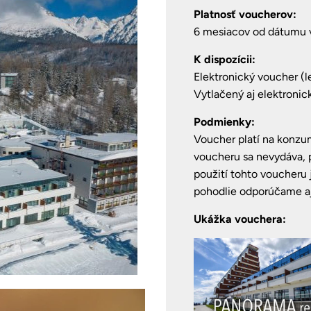
Platnosť voucherov:
6 mesiacov od dátumu 
K dispozícii:
Elektronický voucher (
Vytlačený aj elektroni
Podmienky:
Voucher platí na konzu
voucheru sa nevydáva, p
použití tohto voucheru 
pohodlie odporúčame aj
Ukážka vouchera: