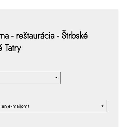
a - reštaurácia - Štrbské
 Tatry