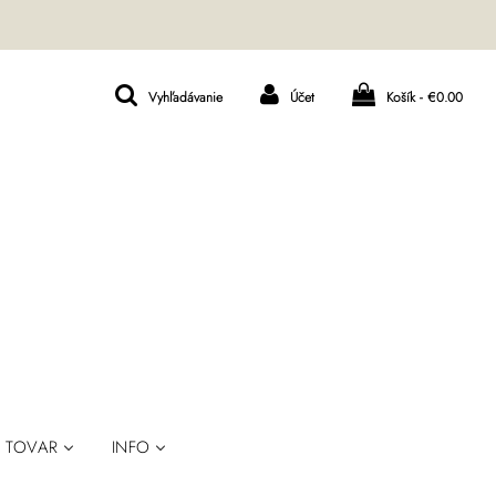
Vyhľadávanie
Účet
Košík -
€0.00
TOVAR
INFO