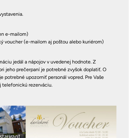
vystavenia.
len e-mailom)
cký voucher (e-mailom aj poštou alebo kuriérom)
máciu jedál a nápojov v uvedenej hodnote. Z
ri jeho prečerpaní je potrebné zvyšok doplatiť.
O
je potrebné upozorniť personál vopred. Pre Vaše
 telefonickú rezerváciu.