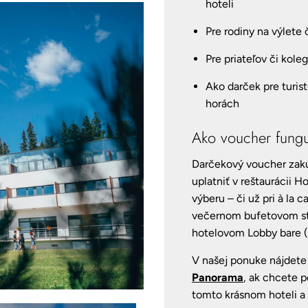
hoteli
Pre rodiny na výlete
Pre priateľov či koleg
Ako darček pre turist
horách
Ako voucher fung
Darčekový voucher zakú
uplatniť v reštaurácii 
výberu – či už pri à la
večernom bufetovom sto
hotelovom Lobby bare (
V našej ponuke nájdete
Panorama
, ak chcete 
tomto krásnom hoteli a 