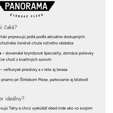
ii čaká?
hári pripravujú jedlá podľa aktuálne dostupných
 ochutnáte čerstvé chute ročného obdobia
e
– slovenské bryndzové špeciality, domáce polievky
e chutí z kvalitných surovín
– veľkorysé priestory a v lete aj terasa
priamo pri Štrbskom Plese, parkovanie aj blízkosť
er ideálny?
tevujú Tatry a chcú vyskúšať obed inde ako vo svojom