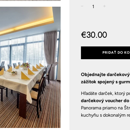
−
+
Normálna
cena
€30.00
PRIDAŤ DO KO
Objednajte darčekový 
zážitok spojený s gur
Hľadáte darček, ktorý po
darčekový voucher do
Panorama priamo na Štrb
kuchyňu s dokonalým re