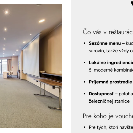
Čo vás v reštaurác
Sezónne menu
– kuc
surovín, takže vždy
Lokálne ingredienci
či moderné kombináci
Príjemné prostredie
Dostupnosť
– poloha 
železničnej stanice
Pre koho je vouch
Pre tých, ktorí navš