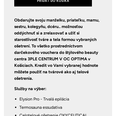
PRIDAŤ DO KOŠÍKA
Obdarujte svoju manželku, priateľku, mamu,
sestru, kolegyňu, dcéru.. možnosťou
oddýchnuť si a zrelaxovať a užiť si
starostlivosť tváre a tela formou vybraných
ošetrení. To všetko prostredníctvom
darčekového vouchera do štýlového beauty
centra 3PLE CENTRUM V OC OPTIMA v
Košiciach. Kredit vo Vami vybranej hodnote
môžete použiť na tvárové ako aj telové
ošetrenia.
Služby na výber:
Elysion Pro - Trvalá epilácia
Termosauna essudativa
Celotelové ošetrenie OXYCEUTICAL