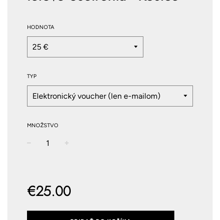
HODNOTA
TYP
MNOŽSTVO
−
+
Normálna
cena
€25.00