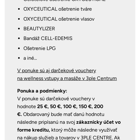
OXYCEUTICAL ošetrenie tváre
OXYCEUTICAL ošetrenie vlasov
BEAUTYLIZER
Bandáž CELL-EDEMIS
Ošetrenie LPG
a iné...
V ponuke sú aj darčekové vouchery
na wellness vstupy a masáže v 3ple Centrum
Ponuka a podmienky:
V ponuke sú darčekové vouchery v
hodnote
25 €, 50 €, 100 €, 150 €, 200
€.
Obdarovaný bude mať danú hodnotu
následne pripísanú na svoj
zákaznícky účet vo
forme kreditu,
ktorý môže následne využívať
na nákup služieb a tovarov v 3PLE CENTRE.
Ak