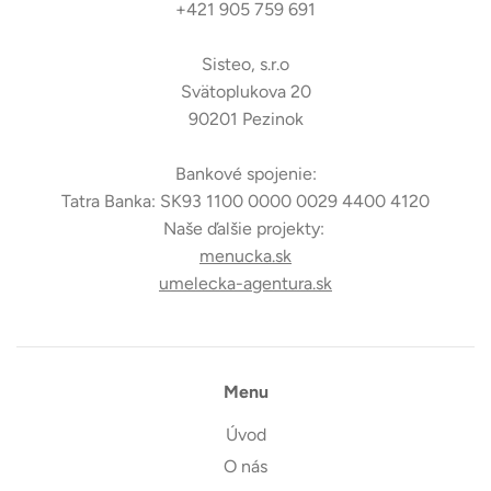
+421 905 759 691
Sisteo, s.r.o
Svätoplukova 20
90201 Pezinok
Bankové spojenie:
Tatra Banka: SK93 1100 0000 0029 4400 4120
Naše ďalšie projekty:
menucka.sk
umelecka-agentura.sk
Menu
Úvod
O nás