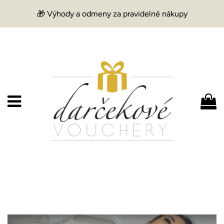
🎁 Výhody a odmeny za pravidelné nákupy
Menu
K