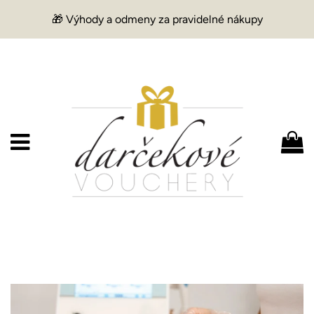
🎁 Výhody a odmeny za pravidelné nákupy
Menu
K