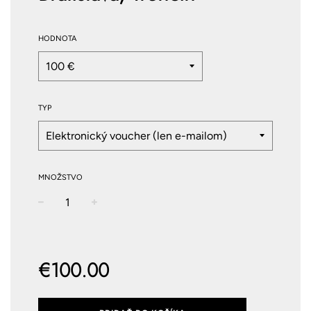
HODNOTA
TYP
MNOŽSTVO
−
+
Normálna
cena
€100.00