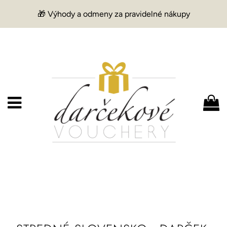
🎁 Výhody a odmeny za pravidelné nákupy
Menu
K