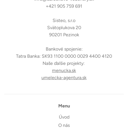
+421 905 759 691
Sisteo, s.r.o
Svätoplukova 20
90201 Pezinok
Bankové spojenie:
Tatra Banka: SK93 1100 0000 0029 4400 4120
Naše ďalšie projekty:
menucka.sk
umelecka-agentura.sk
Menu
Úvod
O nás