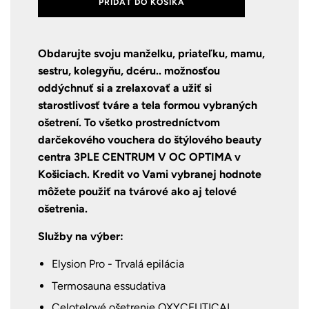
PRIDAŤ DO KOŠÍKA
Obdarujte svoju manželku, priateľku, mamu,
sestru, kolegyňu, dcéru.. možnosťou
oddýchnuť si a zrelaxovať a užiť si
starostlivosť tváre a tela formou vybraných
ošetrení. To všetko prostredníctvom
darčekového vouchera do štýlového beauty
centra 3PLE CENTRUM V OC OPTIMA v
Košiciach. Kredit vo Vami vybranej hodnote
môžete použiť na tvárové ako aj telové
ošetrenia.
Služby na výber:
Elysion Pro - Trvalá epilácia
Termosauna essudativa
Celotelové ošetrenie OXYCEUTICAL