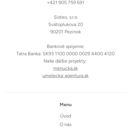
+421 905 759 691
Sisteo, s.r.o
Svätoplukova 20
90201 Pezinok
Bankové spojenie:
Tatra Banka: SK93 1100 0000 0029 4400 4120
Naše ďalšie projekty:
menucka.sk
umelecka-agentura.sk
Menu
Úvod
O nás