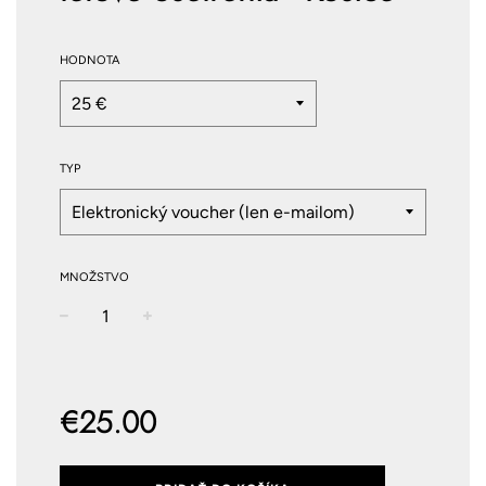
HODNOTA
TYP
MNOŽSTVO
−
+
Normálna
cena
€25.00