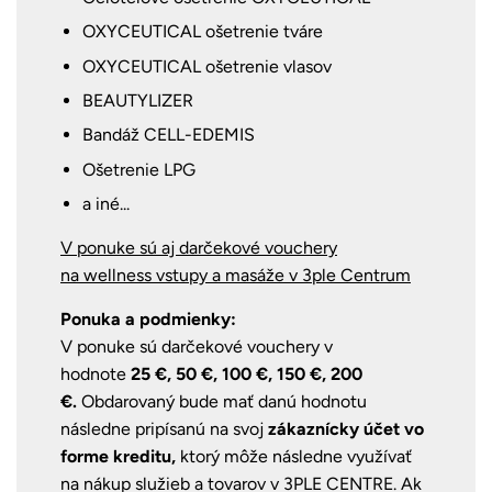
OXYCEUTICAL ošetrenie tváre
OXYCEUTICAL ošetrenie vlasov
BEAUTYLIZER
Bandáž CELL-EDEMIS
Ošetrenie LPG
a iné...
V ponuke sú aj darčekové vouchery
na wellness vstupy a masáže v 3ple Centrum
Ponuka a podmienky:
V ponuke sú darčekové vouchery v
hodnote
25 €, 50 €, 100 €, 150 €, 200
€.
Obdarovaný bude mať danú hodnotu
následne pripísanú na svoj
zákaznícky účet vo
forme kreditu,
ktorý môže následne využívať
na nákup služieb a tovarov v 3PLE CENTRE.
Ak