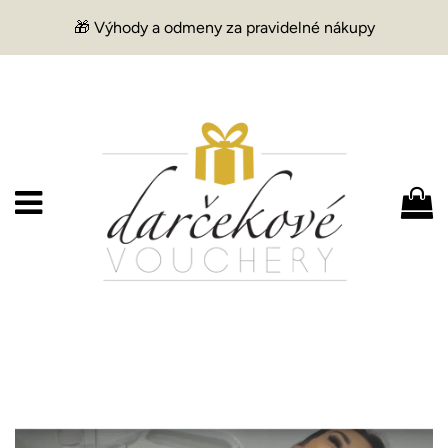
🎁 Výhody a odmeny za pravidelné nákupy
Menu
K