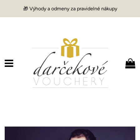
🎁 Výhody a odmeny za pravidelné nákupy
Menu
K