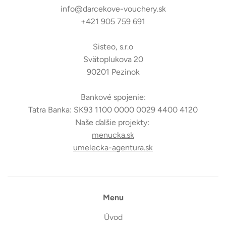
info@darcekove-vouchery.sk
+421 905 759 691
Sisteo, s.r.o
Svätoplukova 20
90201 Pezinok
Bankové spojenie:
Tatra Banka: SK93 1100 0000 0029 4400 4120
Naše ďalšie projekty:
menucka.sk
umelecka-agentura.sk
Menu
Úvod