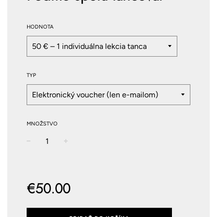
HODNOTA
TYP
MNOŽSTVO
−
+
Normálna
cena
€50.00