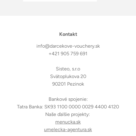
Kontakt
info@darcekove-vouchery.sk
+421 905 759 691
Sisteo, s.r.o
Svätoplukova 20
90201 Pezinok
Bankové spojenie:
Tatra Banka: SK93 1100 0000 0029 4400 4120
Naše ďalšie projekty:
menucka.sk
umelecka-agentura.sk