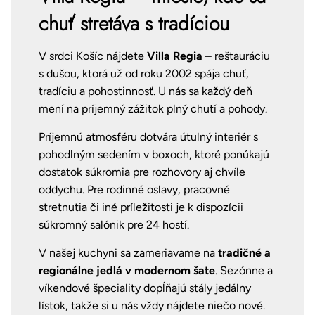
chuť stretáva s tradíciou
V srdci Košíc nájdete
Villa Regia
– reštauráciu
s dušou, ktorá už od roku 2002 spája chuť,
tradíciu a pohostinnosť. U nás sa každý deň
mení na príjemný zážitok plný chutí a pohody.
Príjemnú atmosféru dotvára útulný interiér s
pohodlným sedením v boxoch, ktoré ponúkajú
dostatok súkromia pre rozhovory aj chvíle
oddychu. Pre rodinné oslavy, pracovné
stretnutia či iné príležitosti je k dispozícii
súkromný salónik pre 24 hostí.
V našej kuchyni sa zameriavame na
tradičné a
regionálne jedlá v modernom šate
. Sezónne a
víkendové špeciality dopĺňajú stály jedálny
lístok, takže si u nás vždy nájdete niečo nové.