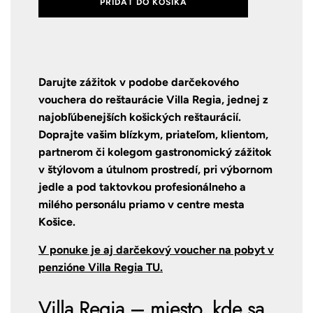
PRIDAŤ DO KOŠÍKA
Darujte zážitok v podobe darčekového
vouchera do reštaurácie
Villa Regia, jednej z
najobľúbenejších košických reštaurácií.
Doprajte vašim blízkym, priateľom, klientom,
partnerom či kolegom gastronomický zážitok
v štýlovom a útulnom prostredí, pri výbornom
jedle a pod taktovkou profesionálneho a
milého personálu priamo v centre mesta
Košice.
V ponuke je aj darčekový voucher na pobyt v
penzióne Villa Regia TU.
Villa Regia – miesto, kde sa