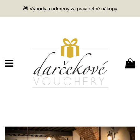
🎁 Výhody a odmeny za pravidelné nákupy
Menu
K