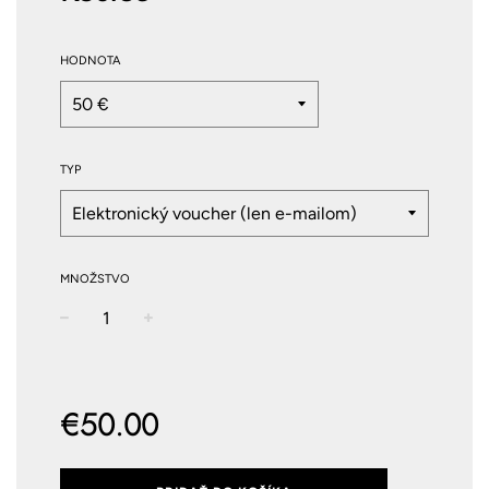
HODNOTA
TYP
MNOŽSTVO
−
+
Normálna
cena
€50.00