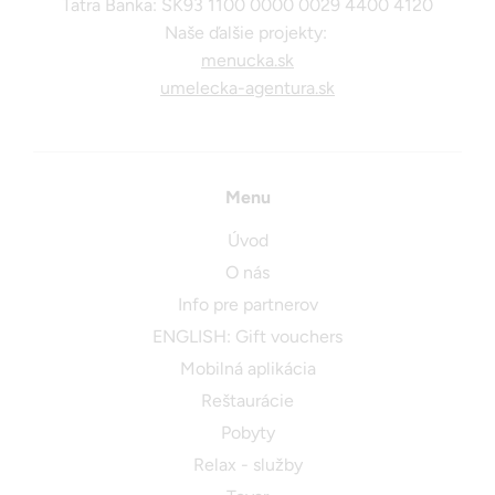
Tatra Banka: SK93 1100 0000 0029 4400 4120
Naše ďalšie projekty:
menucka.sk
umelecka-agentura.sk
Menu
Úvod
O nás
Info pre partnerov
ENGLISH: Gift vouchers
Mobilná aplikácia
Reštaurácie
Pobyty
Relax - služby