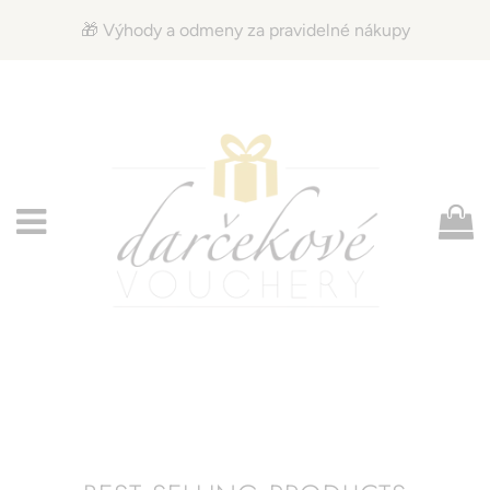
🎁 Výhody a odmeny za pravidelné nákupy
Menu
K