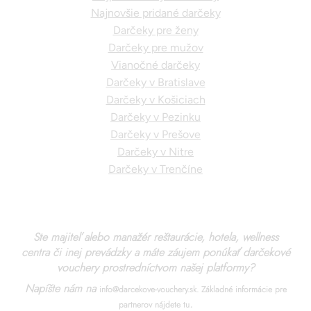
Najnovšie pridané darčeky
Darčeky pre ženy
Darčeky pre mužov
Vianočné darčeky
Darčeky v Bratislave
Darčeky v Košiciach
Darčeky v Pezinku
Darčeky v Prešove
Darčeky v Nitre
Darčeky v Trenčíne
Ste majiteľ alebo manažér reštaurácie, hotela, wellness
centra či inej prevádzky a máte záujem ponúkať darčekové
vouchery prostredníctvom našej platformy?
Napíšte nám na
info@darcekove-vouchery.sk.
Základné informácie pre
.
partnerov nájdete tu