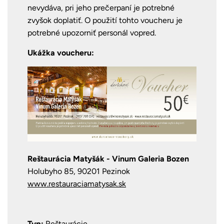
nevydáva, pri jeho prečerpaní je potrebné
zvyšok doplatiť.
O použití tohto voucheru je
potrebné upozorniť personál vopred.
Ukážka voucheru:
Reštaurácia Matyšák - Vinum Galeria Bozen
Holubyho 85, 90201 Pezinok
www.restauraciamatysak.sk
Typ:
Reštaurácie