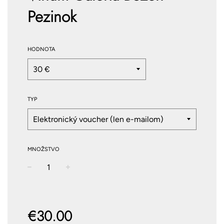
Pezinok
HODNOTA
TYP
MNOŽSTVO
−
+
Normálna
cena
€30.00