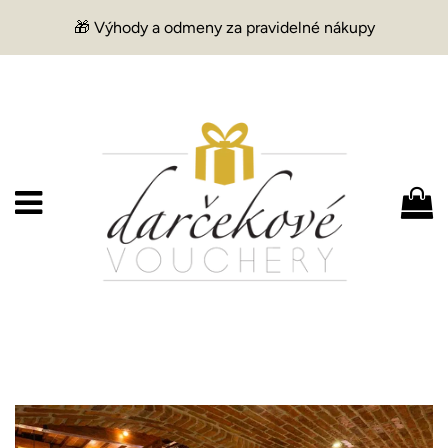
🎁 Výhody a odmeny za pravidelné nákupy
Menu
K