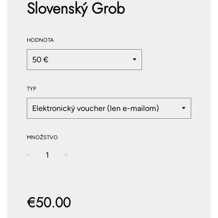
Slovenský Grob
HODNOTA
TYP
MNOŽSTVO
−
+
Normálna
cena
€50.00