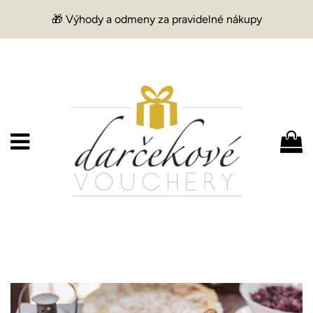
🎁 Výhody a odmeny za pravidelné nákupy
Menu
K