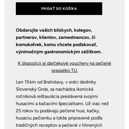
PRIDAŤ DO KOŠÍKA
Obdarujte vašich blízkych, kolegov,
partnerov, klientov, zamestnancov, či
komukoľvek, komu chcete poďakovať,
výnimočným gastronomickým zážitkom.
K dispozícii aj darčekové vouchery na pečené
prasiatko TU.
Len 15 km od Bratislavy, v srdci dedinky
Slovenský Grob, sa nachádza ikonická
ročníková reštaurácia preslávená svojimi
husacími a kačacími špecialitami. Už viac než
25 rokov tu podávajú pečené husi, kačky,
husaciu pečienku a lokše pripravené podľa
tradičných receptov a pečené v hlinených